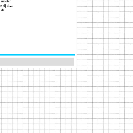
j moeten
e zij deze
n de