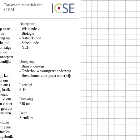
Classroom materials for
STEM
Discipline
p meten,
- Wiskunde
✓
 de
- Biologie
sing op
- Natuurkunde
t, tijd,
- Scheikunde
komstige
- NLT
en de
concepten
oonlijke
Doelgroep
- Basisonderwijs
- Onderbouw voortgezet onderwijs
ie kan,
- Bovenbouw voortgezet onderwijs
gen om
tuaties.
Leeftijd
gebruik
8-16
meten.
uikt om
Omvang
en verder
240 min.
 gebruik
aniseren.
Bron
StemKey
phones.
ving met
inialen.
t gebruik