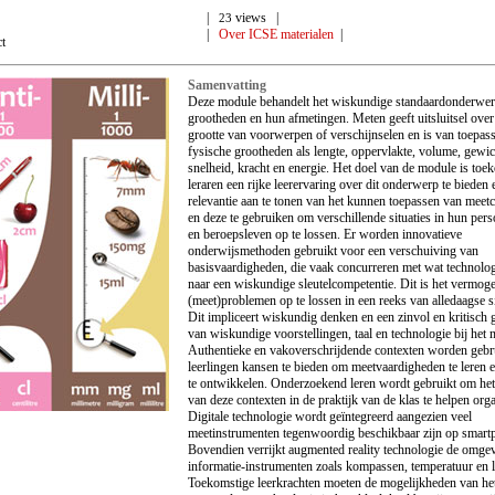
|
views |
23
|
Over ICSE materialen
|
ct
Samenvatting
Deze module behandelt het wiskundige standaardonderwer
grootheden en hun afmetingen. Meten geeft uitsluitsel over
grootte van voorwerpen of verschijnselen en is van toepas
fysische grootheden als lengte, oppervlakte, volume, gewich
snelheid, kracht en energie. Het doel van de module is toe
leraren een rijke leerervaring over dit onderwerp te bieden 
relevantie aan te tonen van het kunnen toepassen van meet
en deze te gebruiken om verschillende situaties in hun pers
en beroepsleven op te lossen. Er worden innovatieve
onderwijsmethoden gebruikt voor een verschuiving van
basisvaardigheden, die vaak concurreren met wat technolog
naar een wiskundige sleutelcompetentie. Dit is het vermo
(meet)problemen op te lossen in een reeks van alledaagse si
Dit impliceert wiskundig denken en een zinvol en kritisch 
van wiskundige voorstellingen, taal en technologie bij het 
Authentieke en vakoverschrijdende contexten worden gebr
leerlingen kansen te bieden om meetvaardigheden te leren 
te ontwikkelen. Onderzoekend leren wordt gebruikt om het
van deze contexten in de praktijk van de klas te helpen org
Digitale technologie wordt geïntegreerd aangezien veel
meetinstrumenten tegenwoordig beschikbaar zijn op smart
Bovendien verrijkt augmented reality technologie de omge
informatie-instrumenten zoals kompassen, temperatuur en l
Toekomstige leerkrachten moeten de mogelijkheden van he