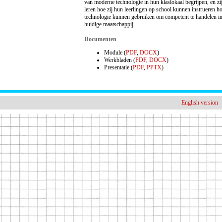
van moderne technologie in hun klaslokaal begrijpen, en zi
leren hoe zij hun leerlingen op school kunnen instrueren ho
technologie kunnen gebruiken om competent te handelen i
huidige maatschappij.
Documenten
Module (
PDF
,
DOCX
)
Werkbladen (
PDF
,
DOCX
)
Presentatie (
PDF
,
PPTX
)
English version