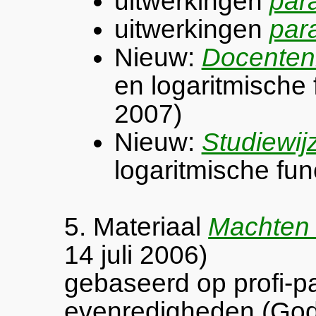
uitwerkingen
par
uitwerkingen
par
Nieuw:
Docenten
en logaritmische 
2007)
Nieuw:
Studiewij
logaritmische fun
5. Materiaal
Machten 
14 juli 2006)
gebaseerd op profi-p
evenredigheden (Godd