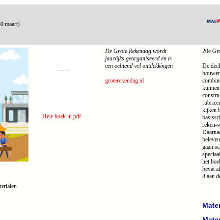
0 maart)
De Grote Rekendag wordt
20e Gr
jaarlijks georganiseerd en is
een ochtend vol ontdekkingen
De deel
bouwen
groterekendag.nl
combine
kunnen 
constru
rubrice
kijken 
Hele boek in pdf
basissc
reken-
Daarnaa
beleven
gaan sc
speciaa
het boe
bevat a
8 aan d
terialen
Mater
Mater