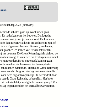
ote Rekendag 2022 (30 maart)
nemende scholen gaan op avontuur en gaan
. En nadenken over het bouwen. Denkkracht
ren met wat je met je handen kunt. De kinderen
zich dan inleven wat het is om architect te zijn, of
cteur. Of gewoon bouwer. Tekenen, inschatten,
ren, plannen, er komen veel 'reken-activiteiten'
bij het bouwen. De Grote Rekendag richt zich op de
hool en beoogt te laten zien dat leerlingen ook in het
wiskundeonderwijs op onderzoek kunnen gaan.
st is een doel dat leraren en leerlingen plezier
 aan rekenen-wiskunde. Tijdens de Grote Rekendag
holen een dag lang aan de slag met materialen die
l voor deze dag ontworpen zijn. Je neemt deel door
k van de Grote Rekendag te bestellen. Het boek
l het materiaal dat je nodig hebt om met groep 1 t/m
e slag te gaan rondom het thema Bouwavonturen.
ialen
ialen