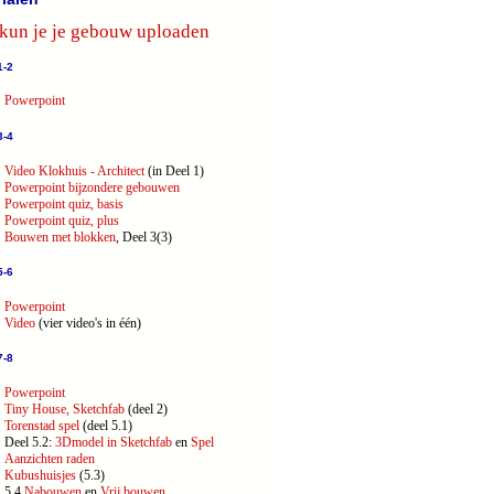
 kun je je gebouw uploaden
1-2
Powerpoint
3-4
Video Klokhuis - Architect
(in Deel 1)
Powerpoint bijzondere gebouwen
Powerpoint quiz, basis
Powerpoint quiz, plus
Bouwen met blokken
, Deel 3(3)
5-6
Powerpoint
Video
(vier video's in één)
7-8
Powerpoint
Tiny House, Sketchfab
(deel 2)
Torenstad spel
(deel 5.1)
Deel 5.2:
3Dmodel in Sketchfab
en
Spel
Aanzichten raden
Kubushuisjes
(5.3)
5.4
Nabouwen
en
Vrij bouwen