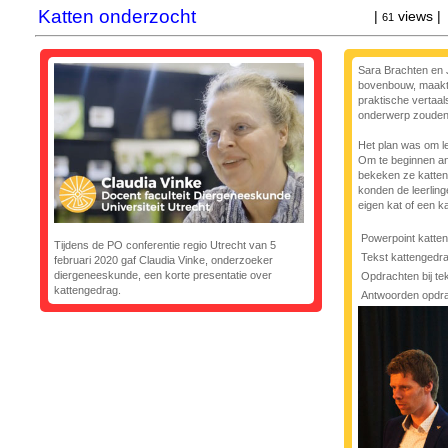
Katten onderzocht
|
views |
61
Sara Brachten en 
bovenbouw, maakte
praktische vertaals
onderwerp zouden 
Het plan was om le
Om te beginnen an
bekeken ze katten
konden de leerlin
eigen kat of een k
Powerpoint katten
Tijdens de PO conferentie regio Utrecht van 5
Tekst kattengedr
februari 2020 gaf Claudia Vinke, onderzoeker
diergeneeskunde, een korte presentatie over
Opdrachten bij te
kattengedrag.
Antwoorden opdrac