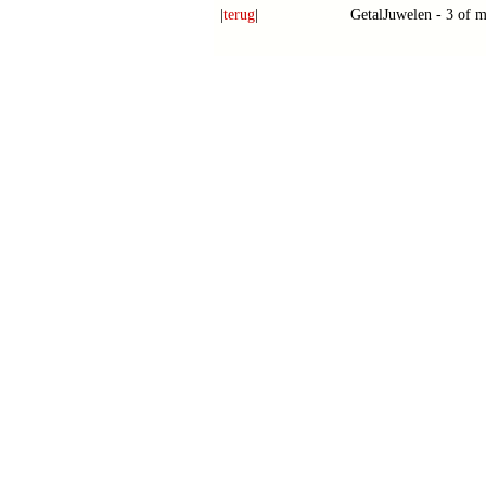
|
terug
|
GetalJuwelen - 3 of me