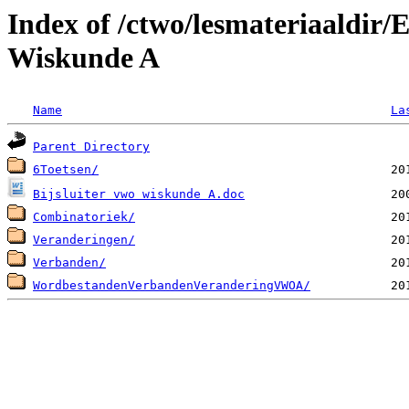
Index of /ctwo/lesmateriaaldi
Wiskunde A
Name
La
Parent Directory
6Toetsen/
Bijsluiter vwo wiskunde A.doc
Combinatoriek/
Veranderingen/
Verbanden/
WordbestandenVerbandenVeranderingVWOA/